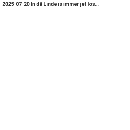
2025-07-20 In dä Linde is immer jet los…