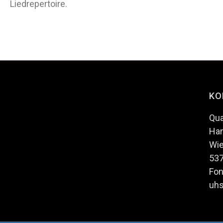
Liedrepertoire.
KO
Qua
Ha
Wie
53
Fon
uhs